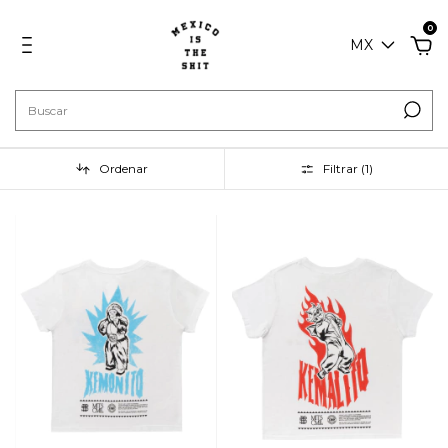
0
MX
Ordenar
Filtrar (
1
)