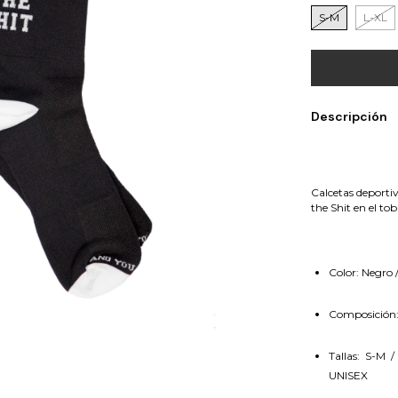
S-M
L-XL
Descripción
Calcetas deportiv
the Shit en el tob
Color: Negro 
Composición:
Tallas: S-M /
UNISEX