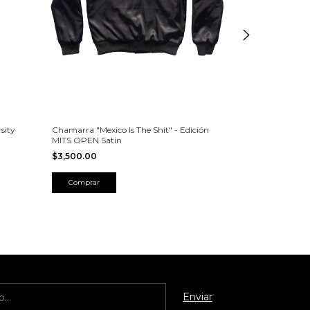
sity
Chamarra "Mexico Is The Shit" - Edición
JERSEY MEXICO 
MITS OPEN Satin
BASEBALL
$3,500.00
$1,500.00
-
17
%
$1,800.00
Comprar
Comprar