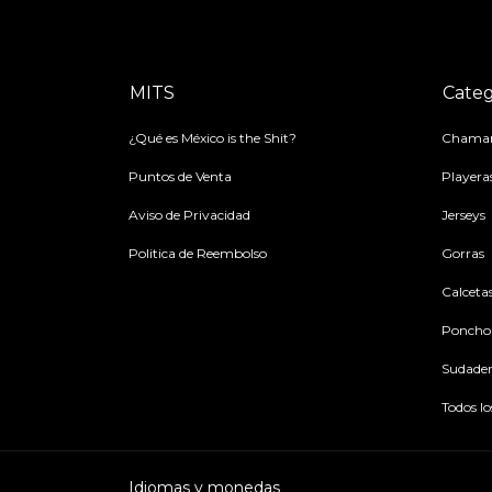
MITS
Categ
¿Qué es México is the Shit?
Chamar
Puntos de Venta
Playera
Aviso de Privacidad
Jerseys
Politica de Reembolso
Gorras
Calceta
Poncho
Sudader
Todos l
Idiomas y monedas