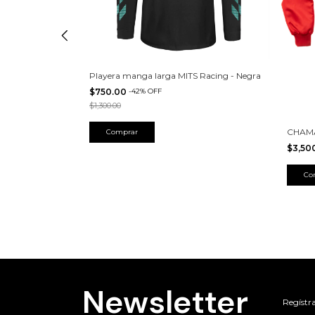
Playera manga larga MITS Racing - Negra
$750.00
-
42
%
OFF
$1,300.00
CHAMA
Comprar
$3,50
O IS THE SHIT
Co
Newsletter
Regístra