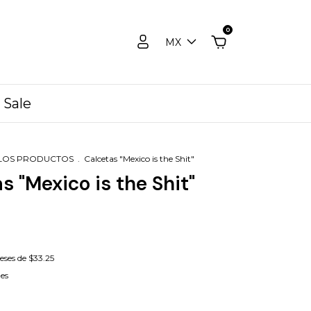
0
MX
Sale
LOS PRODUCTOS
.
Calcetas "Mexico is the Shit"
s "Mexico is the Shit"
reses de
$33.25
les