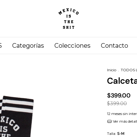
S
Categorías
Colecciones
Contacto
Inicio
.
TODOS 
Calceta
$399.00
$399.00
12
meses sin inte
Ver más detal
Talla:
S-M