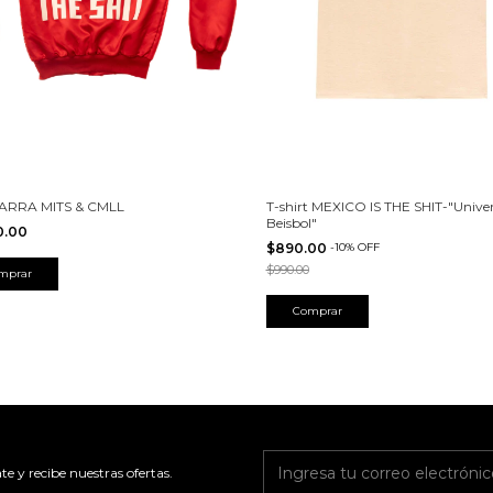
RRA MITS & CMLL
T-shirt MEXICO IS THE SHIT-"Univer
Beisbol"
0.00
$890.00
-
10
%
OFF
$990.00
mprar
Comprar
te y recibe nuestras ofertas.