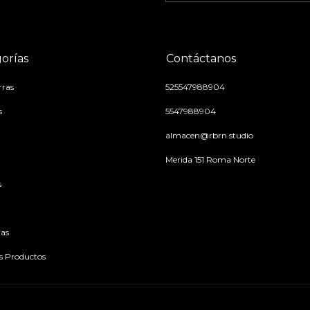
orías
Contáctanos
ras
525547988904
s
5547988904
almacen@rbrn.studio
Merida 151 Roma Norte
s
as
os Productos