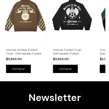
Anorak Ámbar Fútbol
Anorak Fútbol Club -
Crewne
Club - Demasiado Fútbol
Demasiado Fútbol
Demas
$3,500.00
$3,500.00
$2,50
Comprar
Comprar
C
Newsletter