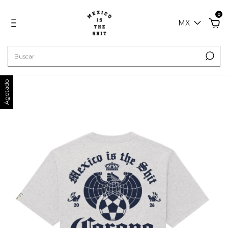
0
MX
Agotado