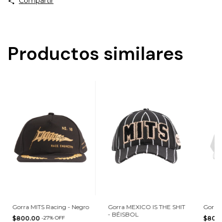
Compartir
Productos similares
Gorra MITS Racing - Negro
Gorra MEXICO IS THE SHIT
Gorra
- BÉISBOL
$800.00
-
27
%
OFF
$800