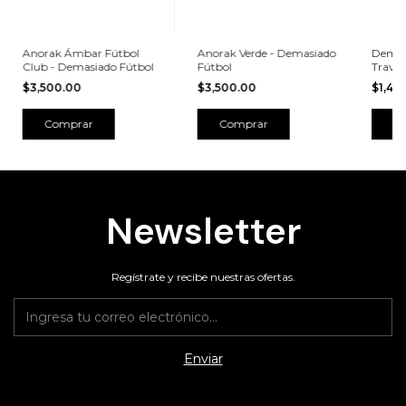
Anorak Ámbar Fútbol
Anorak Verde - Demasiado
Demas
Club - Demasiado Fútbol
Fútbol
Travel
$3,500.00
$3,500.00
$1,49
Comprar
Comprar
Newsletter
Regístrate y recibe nuestras ofertas.