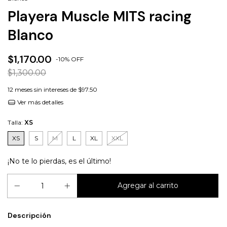
Playera Muscle MITS racing
Blanco
$1,170.00
-
10
%
OFF
$1,300.00
12
meses sin intereses de
$97.50
Ver más detalles
Talla:
XS
XS
S
M
L
XL
XXL
¡No te lo pierdas, es el último!
Descripción