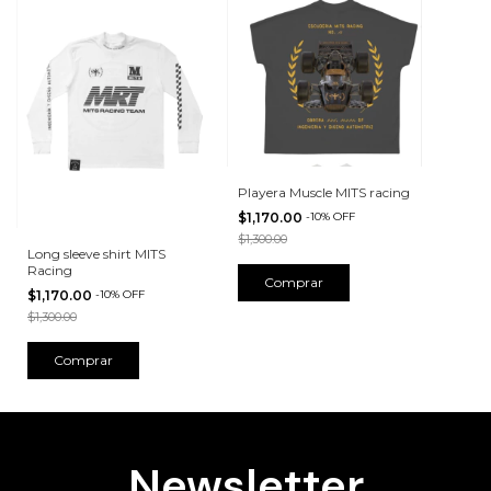
Playera Muscle MITS racing
$1,170.00
-
10
%
OFF
$1,300.00
Long sleeve shirt MITS
Racing
Comprar
$1,170.00
-
10
%
OFF
$1,300.00
Comprar
Newsletter