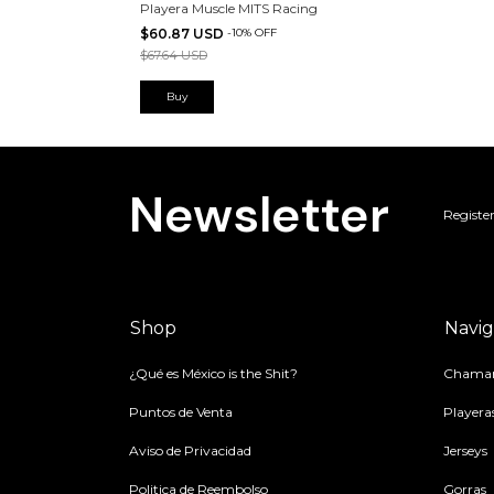
Playera Muscle MITS Racing
$60.87 USD
-
10
%
OFF
$67.64 USD
Buy
Newsletter
Register
Shop
Navig
¿Qué es México is the Shit?
Chamar
Puntos de Venta
Playera
Aviso de Privacidad
Jerseys
Politica de Reembolso
Gorras