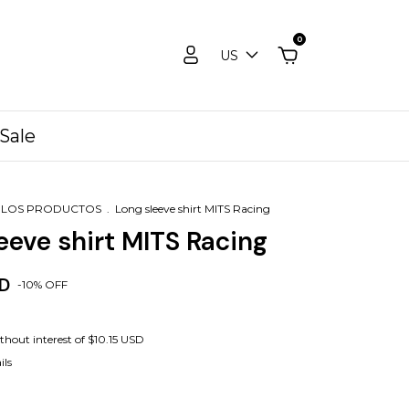
0
US
Sale
 LOS PRODUCTOS
.
Long sleeve shirt MITS Racing
eeve shirt MITS Racing
SD
-
10
%
OFF
thout interest of
$10.15 USD
ils