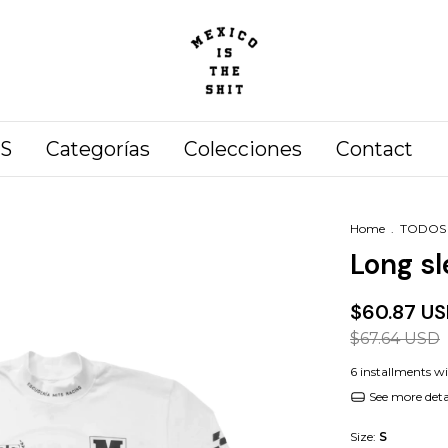
S
Categorías
Colecciones
Contact
Home
.
TODOS
Long sl
$60.87 U
$67.64 USD
6
installments wi
See more deta
Size:
S