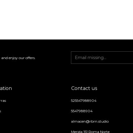
 and enjoy our offers.
ation
Contact us
ras
525547988904
s
5547988904
almacen@rbrn.studio
Merida 151 Roma Norte