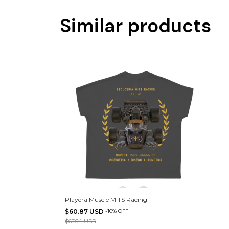
Similar products
Playera Muscle MITS Racing
$60.87 USD
-
10
%
OFF
$67.64 USD