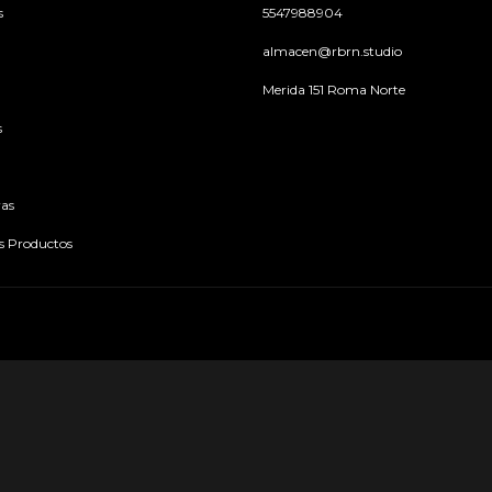
s
5547988904
almacen@rbrn.studio
Merida 151 Roma Norte
s
as
os Productos