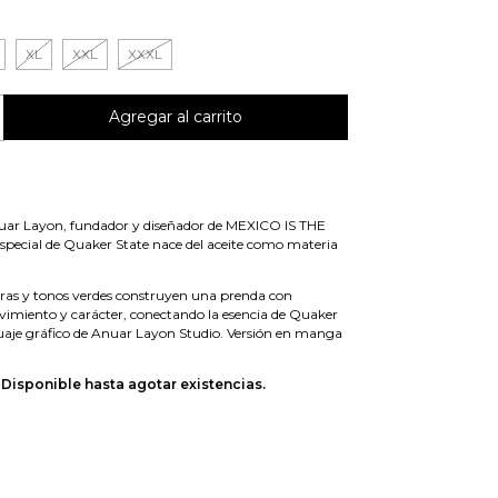
XL
XXL
XXXL
uar Layon, fundador y diseñador de MEXICO IS THE
 especial de Quaker State nace del aceite como materia
turas y tonos verdes construyen una prenda con
imiento y carácter, conectando la esencia de Quaker
guaje gráfico de Anuar Layon Studio. Versión en manga
 Disponible hasta agotar existencias.