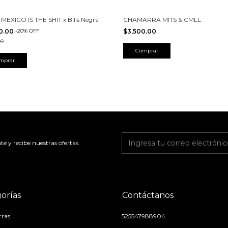
 MEXICO IS THE SHIT x Bilis Negra
CHAMARRA MITS & CMLL
0.00
-
20
%
OFF
$3,500.00
00
Comprar
mprar
te y recibe nuestras ofertas.
orías
Contáctanos
ras
525547988904