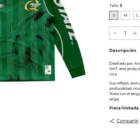
Talla:
S
S
M
L
Descripción
Diseñado por An
SHIT, este jersey
viva.
Sus reflejos, tex
profundidad, mov
State con el len
larga.
Pieza limitada.
Compartir