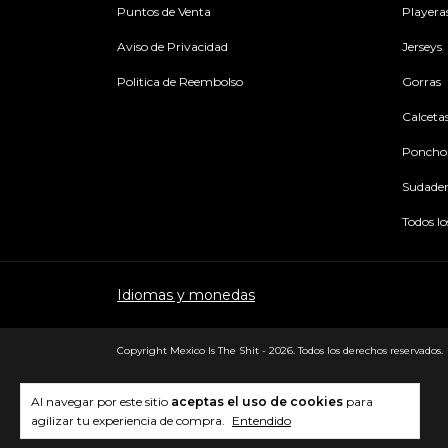
Puntos de Venta
Playera
Aviso de Privacidad
Jerseys
Politica de Reembolso
Gorras
Calceta
Poncho
Sudader
Todos l
Idiomas y monedas
Copyright Mexico Is The Shit - 2026. Todos los derechos reservados.
Al navegar por este sitio
aceptas el uso de cookies
para
agilizar tu experiencia de compra.
Entendido