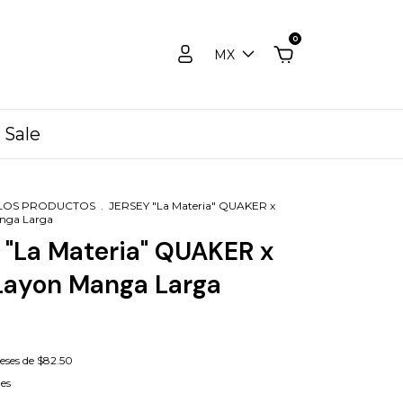
0
MX
Sale
LOS PRODUCTOS
.
JERSEY "La Materia" QUAKER x
nga Larga
 "La Materia" QUAKER x
Layon Manga Larga
reses de
$82.50
les