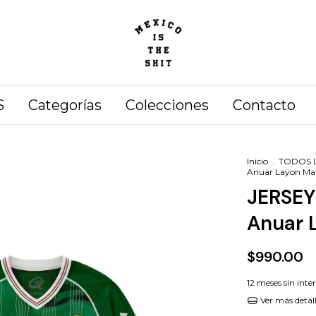
S
Categorías
Colecciones
Contacto
Inicio
.
TODOS 
Anuar Layon Ma
JERSEY
Anuar 
$990.00
12
meses sin inte
Ver más detal