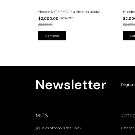
Hoodie MITS SMR "La victoria alada"
Hoodie
$2,000.00
-
20
%
OFF
$2,00
$2,500.00
$2,500.
Comprar
Co
Newsletter
Regístra
MITS
Categ
¿Qué es México is the Shit?
Chamar