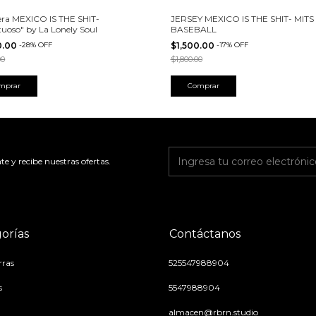
ra MEXICO IS THE SHIT-
JERSEY MEXICO IS THE SHIT- MITS
tuoso" by La Lonely Soul
BASEBALL
0.00
-
28
%
OFF
$1,500.00
-
17
%
OFF
00
$1,800.00
mprar
Comprar
te y recibe nuestras ofertas.
orías
Contáctanos
ras
525547988904
s
5547988904
almacen@rbrn.studio