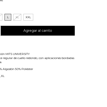
les
M
L
XL
XXL
cción MITS UNIVERSITY
e regular de cuello redondo, con aplicaciones bordadas
a.
% Algodón 50% Poliéster
 ,XL