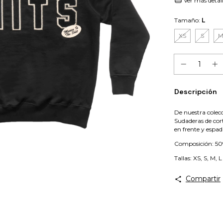
Ver más detal
Tamaño:
L
XS
S
Descripción
De nuestra cole
Sudaderas de cort
en frente y espad
Composición: 50
Tallas: XS, S, M, L
Compartir