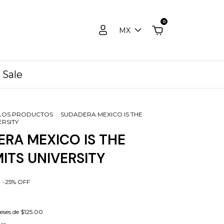
0
MX
Sale
LOS PRODUCTOS
.
SUDADERA MEXICO IS THE
ERSITY
RA MEXICO IS THE
MITS UNIVERSITY
-
25
%
OFF
reses de
$125.00