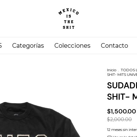
S
Categorías
Colecciones
Contacto
Inicio
.
TODOS 
SHIT- MITS UNIV
SUDADE
SHIT- 
$1,500.00
$2,000.00
12
meses sin inte