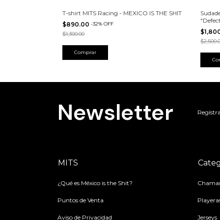
IS THE SHIT-
T-shirt MITS Racing - MEXICO IS THE SHIT
Sudade
"Defec
$890.00
-
32
%
OFF
$1,80
$1,300.00
$2,500.
Comprar
Co
Newsletter
Regístra
MITS
Categ
¿Qué es México is the Shit?
Chamar
Puntos de Venta
Playera
Aviso de Privacidad
Jerseys