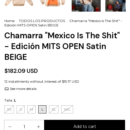
Home
.
TODOS LOS PRODUCTOS
.
Chamarra "Mexico Is The Shit" -
Edición MITS OPEN Satin BEIGE
Chamarra "Mexico Is The Shit"
- Edición MITS OPEN Satin
BEIGE
$182.09 USD
12
installments without interest of
$15.17 USD
See more details
Talla:
L
XS
S
M
L
XL
XXL