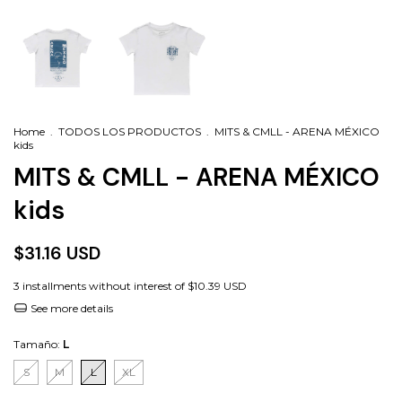
Home
.
TODOS LOS PRODUCTOS
.
MITS & CMLL - ARENA MÉXICO
kids
MITS & CMLL - ARENA MÉXICO
kids
$31.16 USD
3
installments without interest of
$10.39 USD
See more details
Tamaño:
L
S
M
L
XL