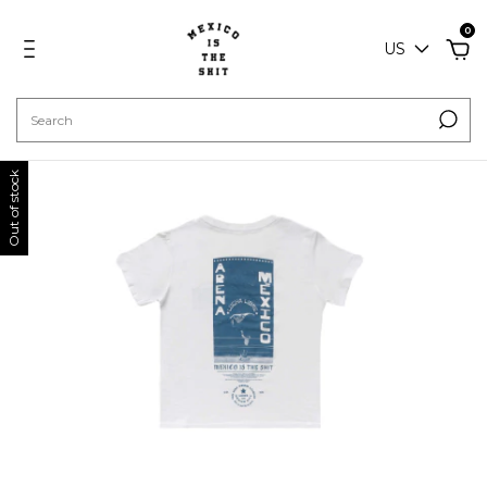
0
US
Out of stock