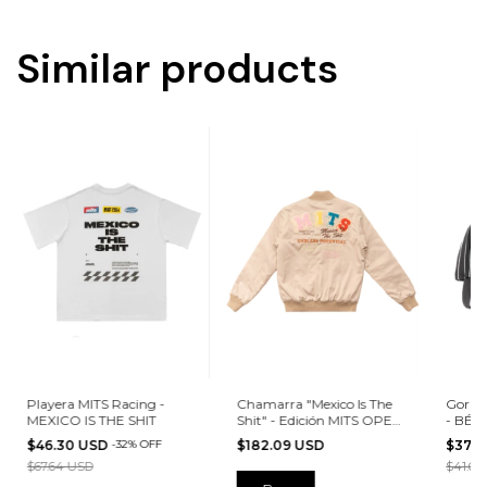
Similar products
Playera MITS Racing -
Chamarra "Mexico Is The
Gorra
MEXICO IS THE SHIT
Shit" - Edición MITS OPEN
- BÉI
Satin BEIGE
$46.30 USD
-
32
%
OFF
$182.09 USD
$37.4
$67.64 USD
$41.62