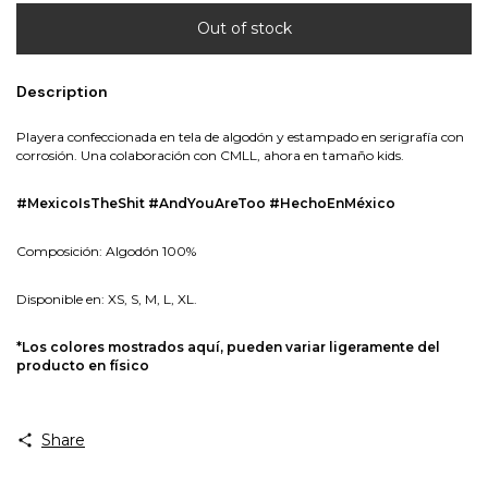
Description
Playera confeccionada en tela de algodón y estampado en serigrafía con
corrosión. Una colaboración con CMLL, ahora en tamaño kids.
#MexicoIsTheShit #AndYouAreToo #HechoEnMéxico
Composición: Algodón 100%
Disponible en: XS, S, M, L, XL.
*Los colores mostrados aquí, pueden variar ligeramente del
producto en físico
Share