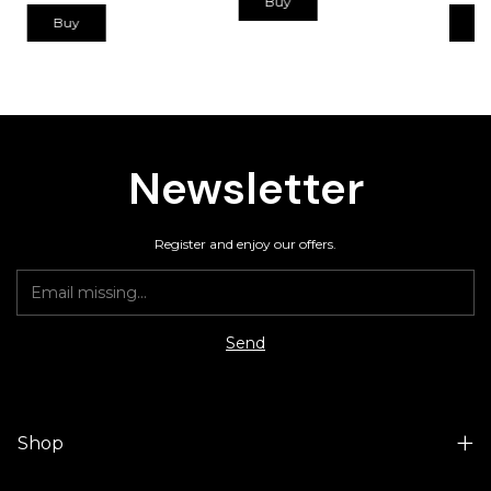
Buy
Buy
B
Newsletter
Register and enjoy our offers.
Shop